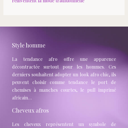
réinventent la mode traditionnelle
Style homme
La tendance afro offre une apparence
décontractée surtout pour les hommes. Ces
derniers souhaitent adopter un look afro chic, ils
peuvent choisir comme tendance le port de
chemises à manches courtes, le pull imprimé
africain…
Cheveux afros
Les cheveux représentent un symbole de