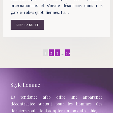
internationaux et s’invite désormais dans nos
garde-robes quotidiennes. La…
LIRE LA SUITE
1
2
3
…
10
Style homme
La tendance afro offre une apparence
décontractée surtout pour les hommes. Ces
derniers souhaitent adopter un look afro chic, ils