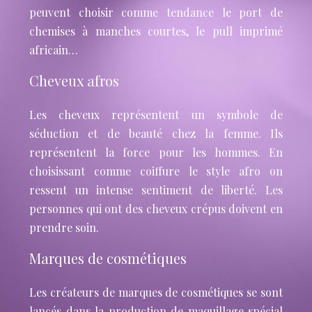
peuvent choisir comme tendance le port de
chemises à manches courtes, le pull imprimé
africain…
Cheveux afros
Les cheveux représentent un symbole de
séduction et de beauté chez la femme. Ils
représentent la force pour les hommes. En
choisissant comme coiffure le style afro on
ressent un intense sentiment de liberté. Les
personnes qui ont des cheveux crépus doivent en
prendre soin.
Marques de cosmétiques
Les créateurs de marques de cosmétiques se sont
lancés dans la production de maquillage spécial