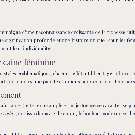
moigne d’une reconnaissance croissante de la richesse cultu
ne signification profonde et une histoire unique. Pour les 
mant leur individualité.
icaine féminine
 styles emblématiques, chacun reflétant l’héritage culturel un
t aux femmes une palette d’options pour exprimer leur person
inement
fricaine. Cette tenue ample et majestueuse se caractérise par
n riche
, un tissu damassé de coton, le boubou moderne se déc
satilité. Dans sa version la plus raffinée, orné de broderies d