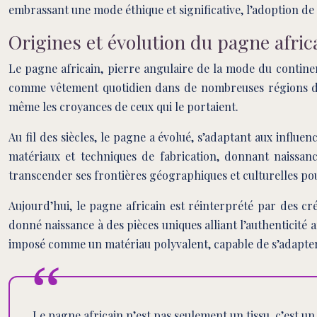
embrassant une mode éthique et significative, l’adoption de la
Origines et évolution du pagne afri
Le pagne africain, pierre angulaire de la mode du continen
comme vêtement quotidien dans de nombreuses régions d’Afri
même les croyances de ceux qui le portaient.
Au fil des siècles, le pagne a évolué, s’adaptant aux influ
matériaux et techniques de fabrication, donnant naissa
transcender ses frontières géographiques et culturelles p
Aujourd’hui, le pagne africain est réinterprété par des c
donné naissance à des pièces uniques alliant l’authenticité
imposé comme un matériau polyvalent, capable de s’adapter à
Le pagne africain n’est pas seulement un tissu, c’est un