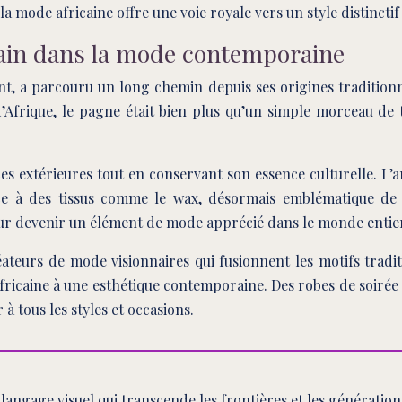
 mode africaine offre une voie royale vers un style distinctif 
cain dans la mode contemporaine
t, a parcouru un long chemin depuis ses origines traditionne
que, le pagne était bien plus qu’un simple morceau de tissu ;
ences extérieures tout en conservant son essence culturelle. L
nce à des tissus comme le wax, désormais emblématique de 
our devenir un élément de mode apprécié dans le monde entie
réateurs de mode visionnaires qui fusionnent les motifs tr
 africaine à une esthétique contemporaine. Des robes de soiré
 tous les styles et occasions.
 langage visuel qui transcende les frontières et les générations