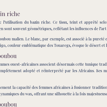
in riche
’utilisation du bazin riche. Ce tissu, teint et apprêté sel
en sont souvent géométriques, reflétant les influences de l’a
oubou malien. Le blanc, par exemple, est associé à la pureté e
ndigo, couleur emblématique des Touaregs, évoque le désert et le
 boubou
s ouest-africaines associent désormais cette tunique tradi
 complètement adopté et réinterprété par les Africains. Ses 
tement la capacité des femmes africaines à fusionner traditi
namiques du wax, offrant une silhouette à la fois majestueuse 
 boubou