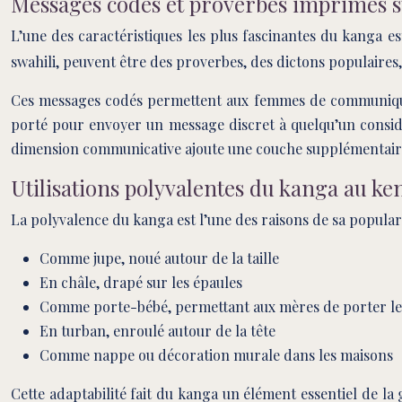
Messages codés et proverbes imprimés s
L’une des caractéristiques les plus fascinantes du kanga 
swahili, peuvent être des proverbes, des dictons populaires,
Ces messages codés permettent aux femmes de communiquer 
porté pour envoyer un message discret à quelqu’un consid
dimension communicative ajoute une couche supplémentaire d
Utilisations polyvalentes du kanga au ke
La polyvalence du kanga est l’une des raisons de sa popularit
Comme jupe, noué autour de la taille
En châle, drapé sur les épaules
Comme porte-bébé, permettant aux mères de porter leu
En turban, enroulé autour de la tête
Comme nappe ou décoration murale dans les maisons
Cette adaptabilité fait du kanga un élément essentiel de la