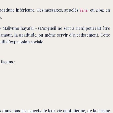
 bordure inférieure. Ces messages, appelés
ou
nom
en
jina
e.
jivuno hayafai » (L’orgueil ne sert à rien) pourrait être
mour, la gratitude, ou même servir d’avertissement. Cette
il d’expression sociale.
 façons :
dans tous les aspects de leur vie quotidienne, de la cuisine