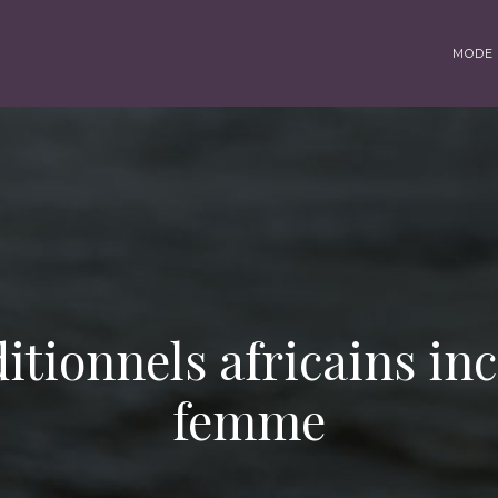
MODE 
itionnels africains i
femme